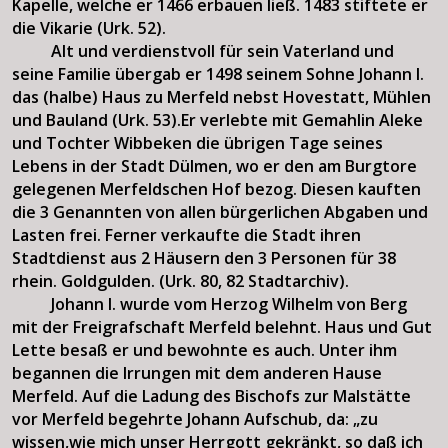
Kapelle, welche er 1466 erbauen ließ. 1483 stiftete er
die Vikarie (Urk. 52).
Alt und verdienstvoll für sein Vaterland und
seine Familie übergab er 1498 seinem Sohne Johann I.
das (halbe) Haus zu Merfeld nebst Hovestatt, Mühlen
und Bauland (Urk. 53).Er verlebte mit Gemahlin Aleke
und Tochter Wibbeken die übrigen Tage seines
Lebens in der Stadt Dülmen, wo er den am Burgtore
gelegenen Merfeldschen Hof bezog. Diesen kauften
die 3 Genannten von allen bürgerlichen Abgaben und
Lasten frei. Ferner verkaufte die Stadt ihren
Stadtdienst aus 2 Häusern den 3 Personen für 38
rhein. Goldgulden. (Urk. 80, 82 Stadtarchiv).
Johann I. wurde vom Herzog Wilhelm von Berg
mit der Freigrafschaft Merfeld belehnt. Haus und Gut
Lette besaß er und bewohnte es auch. Unter ihm
begannen die Irrungen mit dem anderen Hause
Merfeld. Auf die Ladung des Bischofs zur Malstätte
vor Merfeld begehrte Johann Aufschub, da: „zu
wissen,wie mich unser Herrgott gekränkt, so daß ich