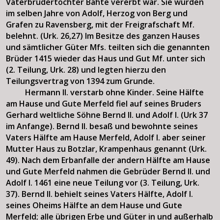
Vaterbrudertochter Bahte vererbt war. Sie wurden
im selben Jahre von Adolf, Herzog von Berg und
Grafen zu Ravensberg, mit der Freigrafschaft Mf.
belehnt. (Urk. 26,27) Im Besitze des ganzen Hauses
und sämtlicher Güter Mfs. teilten sich die genannten
Brüder 1415 wieder das Haus und Gut Mf. unter sich
(2. Teilung, Urk. 28) und legten hierzu den
Teilungsvertrag von 1394 zum Grunde.
Hermann II. verstarb ohne Kinder. Seine Hälfte
am Hause und Gute Merfeld fiel auf seines Bruders
Gerhard weltliche Söhne Bernd II. und Adolf I. (Urk 37
im Anfange). Bernd II. besaß und bewohnte seines
Vaters Hälfte am Hause Merfeld, Adolf I. aber seiner
Mutter Haus zu Botzlar, Krampenhaus genannt (Urk.
49). Nach dem Erbanfalle der andern Hälfte am Hause
und Gute Merfeld nahmen die Gebrüder Bernd II. und
Adolf I. 1461 eine neue Teilung vor (3. Teilung, Urk.
37). Bernd II. behielt seines Vaters Hälfte, Adolf I.
seines Oheims Hälfte an dem Hause und Gute
Merfeld; alle übrigen Erbe und Güter in und außerhalb