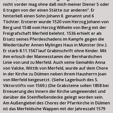
nicht vorder mag ohne daß mich meiner Diener 5 oder
6 tragen von der einen Stätte zur anderen“. Er
hinterließ einen Sohn Johann II. genannt und 6
Töchter. Ersterer wurde 1520 vom Herzog Johann von
Berg und 1548 vom Herzog Wilhelm von Berg mit der
Freigrafschaft Merfeld belehnt. 1536 erhielt er als
Ersatz seines Pferdeschadens im Kampfe gegen die
Wiedertäufer Annen Mylinges Haus in Münster (Inv.).
Er starb 8.11.1567 lauf Grabinschrift ohne Kinder. Mit
ihm erlosch der Mannesstamm der Bernhardschen
Linie von und zu Merfeld. Auch seine Gemahlin Anna
von Valcke, Wittib von Merfeld, wurde auf dem Chore
in der Kirche zu Dülmen neben ihrem Hausherrn Joan
von Merfeld beigesetzt. (Siehe Lagerbuch des S.
Viktorstifts von 1569.) (Die Grabsteine sollen 1858 bei
Erneuerung des Innern der Kirche umgewendet und
darüber die Steinfließendecke gelegt worden sein.
Am Außengiebel des Chores der Pfarrkirche in Dülmen
ist das Merfeldsche Wappen mit der Jahreszahl 1579