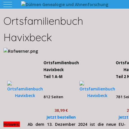
Mobile Menu Toggle
Ortsfamilienbuch
Havixbeck
Ortsfamilienbuch
Ortsf
Havixbeck
Ha
Teil 1 A-M
Teil 2 
812 Seiten
781 Se
38,99 €
2
Jetzt bestellen
Jetzt
Hinweis:
Ab dem 13. Dezember 2024 ist die neue EU-